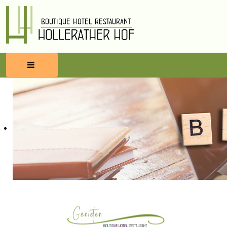
HOME
RESERVEREN
ETEN & DRINKEN
WELLNESS
OMGEVING
BLOG