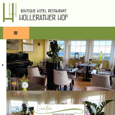
HOME
RESERVEREN
ETEN & DRINKEN
WELLNESS
OMGEVING
BLOG