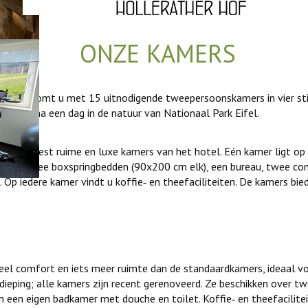
ONZE KAMERS
erwelkomt u met 15 uitnodigende tweepersoonskamers in vier stijl
bieden na een dag in de natuur van Nationaal Park Eifel.
de meest ruime en luxe kamers van het hotel. Eén kamer ligt op d
en van twee boxspringbedden (90x200 cm elk), een bureau, twee co
Op iedere kamer vindt u koffie‑ en theefaciliteiten. De kamers bied
l comfort en iets meer ruimte dan de standaardkamers, ideaal vo
dieping; alle kamers zijn recent gerenoveerd. Ze beschikken over t
 een eigen badkamer met douche en toilet. Koffie‑ en theefacilite