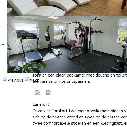
Het Boutique Hotel‑Restaurant Hollerather Hof v
ingericht om rust, comfort en een warme sfeer te 
Comfort Plus
Onze twee Comfort Plus tweepersoonskamers zijn 
Beide zijn recent volledig gerenoveerd en voorzi
sofa en een eigen badkamer met douche en toilet. 
leefruimte om te ontspannen.
Comfort
Onze vier Comfort tweepersoonskamers bieden vee
zich op de begane grond en twee op de eerste ver
twee comfortabele stoelen en een kledingkast, en